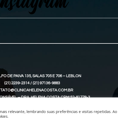
instagram
LFO DE PAIVA 135, SALAS 705 E 706 – LEBLON
(21) 2239-2314
/
(21) 97136-9883
TATO@CLINICAHELENACOSTA.COM.BR
ONSÁVEL – DRA. HELENA COSTA CRM:52-81778-3
is relevante, lembrando suas preferências e visitas repetidas. Ao
kies.