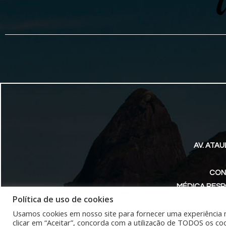
AV. ATAU
CON
MÉDICA RESP
Política de uso de cookies
Usamos cookies em nosso site para fornecer uma experiência ma
clicar em “Aceitar”, concorda com a utilização de TODOS os coo