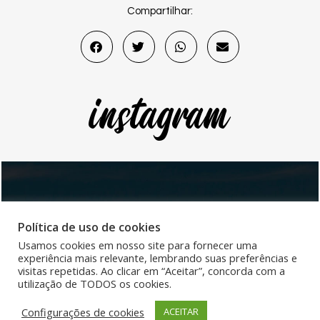
Compartilhar:
instagram
Política de uso de cookies
AV. ATAULFO DE PAIVA 135, SALAS 705 E 706 – LEBLON
Usamos cookies em nosso site para fornecer uma
(21) 2239-2314
/
(21) 97136-9883
experiência mais relevante, lembrando suas preferências e
CONTATO@CLINICAHELENACOSTA.COM.BR
visitas repetidas. Ao clicar em “Aceitar”, concorda com a
MÉDICA RESPONSÁVEL – DRA. HELENA COSTA CRM:52-81778-3
utilização de TODOS os cookies.
Configurações de cookies
ACEITAR